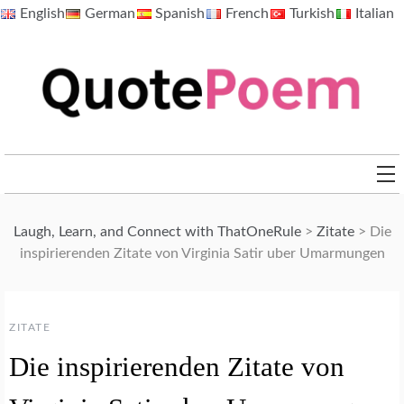
Skip
English
German
Spanish
French
Turkish
Italian
to
content
QuotePoem.com
Laugh, Learn, and Connect with ThatOneRule
>
Zitate
>
Die
inspirierenden Zitate von Virginia Satir uber Umarmungen
ZITATE
Die inspirierenden Zitate von