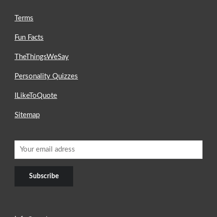
Terms
Fun Facts
TheThingsWeSay
Personality Quizzes
ILikeToQuote
Sitemap