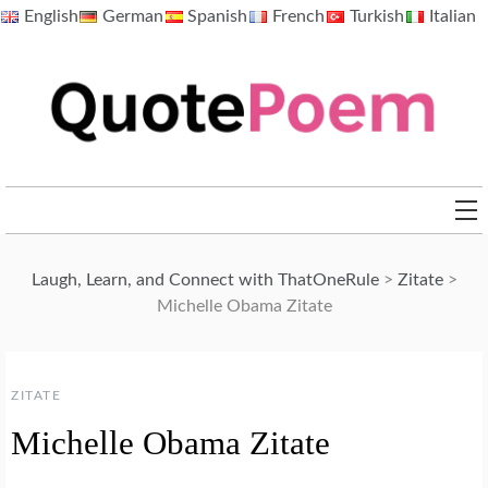
Skip
English
German
Spanish
French
Turkish
Italian
to
content
QuotePoem.com
Laugh, Learn, and Connect with ThatOneRule
>
Zitate
>
Michelle Obama Zitate
ZITATE
Michelle Obama Zitate