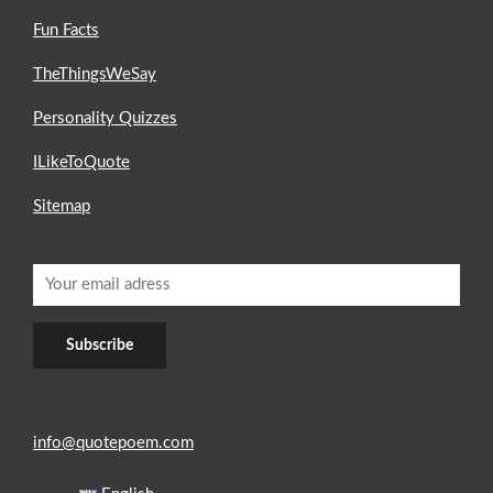
Fun Facts
TheThingsWeSay
Personality Quizzes
ILikeToQuote
Sitemap
info@quotepoem.com