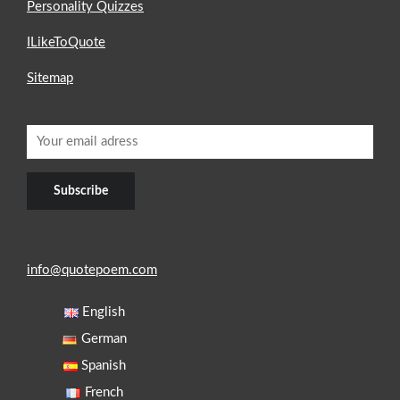
Personality Quizzes
ILikeToQuote
Sitemap
info@quotepoem.com
English
German
Spanish
French