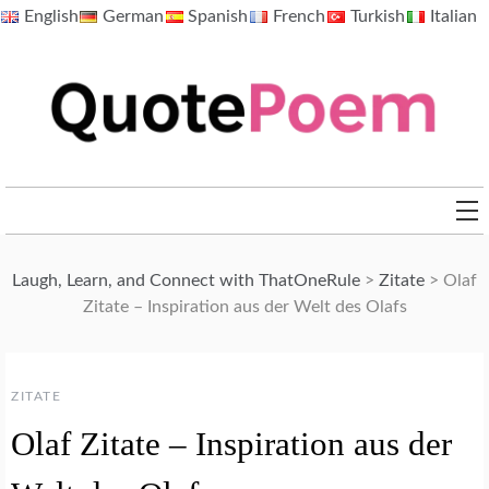
Skip
English
German
Spanish
French
Turkish
Italian
to
content
QuotePoem.com
Laugh, Learn, and Connect with ThatOneRule
>
Zitate
>
Olaf
Zitate – Inspiration aus der Welt des Olafs
ZITATE
Olaf Zitate – Inspiration aus der