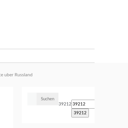
te uber Russland
Suchen
nach:
39212