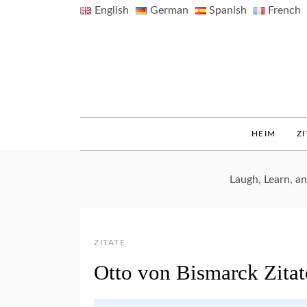
Skip
English
German
Spanish
French
to
content
HEIM
ZI
Laugh, Learn, 
ZITATE
Otto von Bismarck Zitat