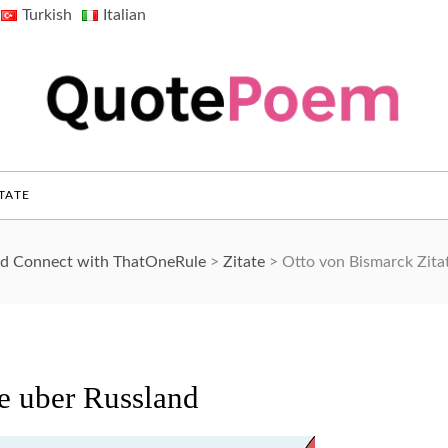
Turkish
Italian
QuotePoem.com
TATE
and Connect with ThatOneRule
>
Zitate
>
Otto von Bismarck Zita
e uber Russland