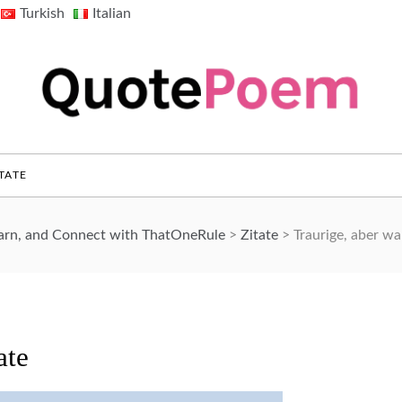
Turkish
Italian
QuotePoem.com
TATE
earn, and Connect with ThatOneRule
>
Zitate
>
Traurige, aber wa
ate