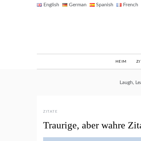
Skip
English
German
Spanish
French
to
content
HEIM
ZI
Laugh, L
ZITATE
Traurige, aber wahre Zit