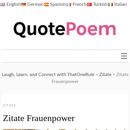
Skip
English
German
Spanish
French
Turkish
Italian
to
content
QuotePoem.com
Laugh, Learn, and Connect with ThatOneRule
>
Zitate
>
Zitate
Frauenpower
ZITATE
Zitate Frauenpower