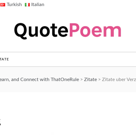
Turkish
Italian
QuotePoem.com
TATE
Learn, and Connect with ThatOneRule
>
Zitate
>
Zitate uber Ver
g