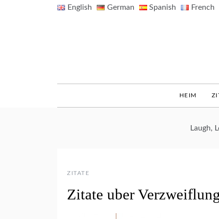
Skip
English
German
Spanish
French
to
content
HEIM
ZI
Laugh, 
ZITATE
Zitate uber Verzweiflun