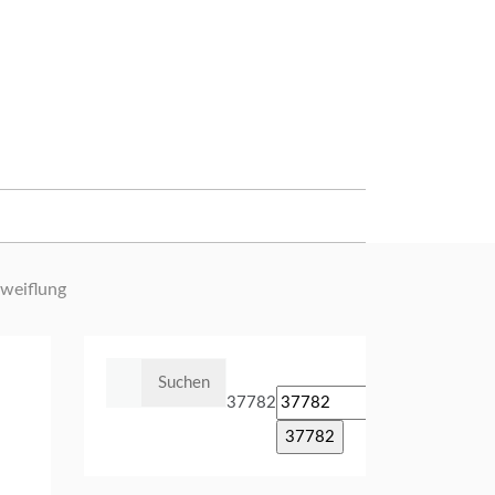
zweiflung
Suchen
nach:
37782