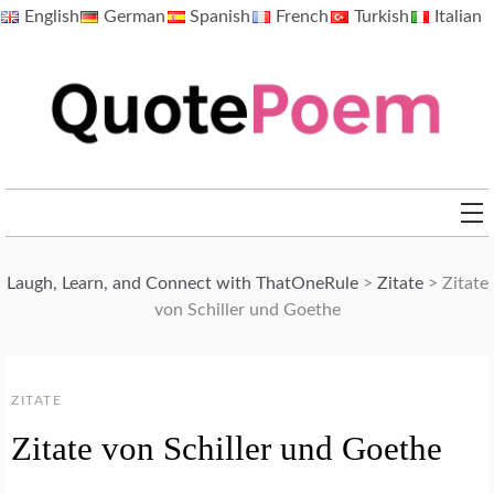
Skip
English
German
Spanish
French
Turkish
Italian
to
content
QuotePoem.com
Laugh, Learn, and Connect with ThatOneRule
>
Zitate
>
Zitate
von Schiller und Goethe
ZITATE
Zitate von Schiller und Goethe