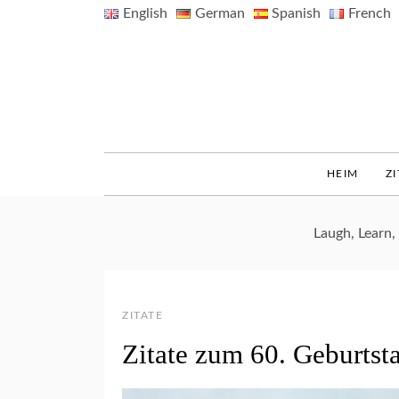
Skip
English
German
Spanish
French
to
content
HEIM
ZI
Laugh, Learn
ZITATE
Zitate zum 60. Geburtst