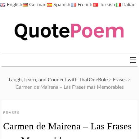
Skip
English
German
Spanish
French
Turkish
Italian
to
content
QuotePoem.com
Laugh, Learn, and Connect with ThatOneRule
>
Frases
>
Carmen de Mairena – Las Frases mas Memorables
FRASES
Carmen de Mairena – Las Frases