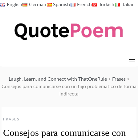
Skip
English
German
Spanish
French
Turkish
Italian
to
content
QuotePoem.com
Laugh, Learn, and Connect with ThatOneRule
>
Frases
>
Consejos para comunicarse con un hijo problematico de forma
indirecta
FRASES
Consejos para comunicarse con