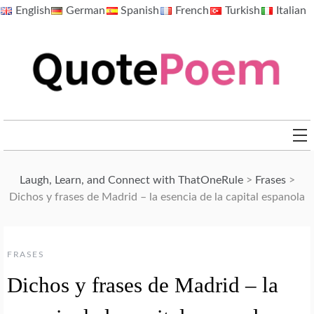
Skip
English
German
Spanish
French
Turkish
Italian
to
content
QuotePoem.com
Laugh, Learn, and Connect with ThatOneRule
>
Frases
>
Dichos y frases de Madrid – la esencia de la capital espanola
FRASES
Dichos y frases de Madrid – la