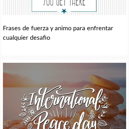
Frases de fuerza y animo para enfrentar
cualquier desafio