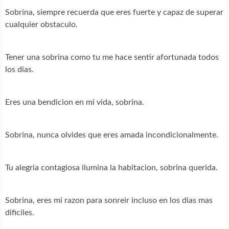
Sobrina, siempre recuerda que eres fuerte y capaz de superar
cualquier obstaculo.
Tener una sobrina como tu me hace sentir afortunada todos
los dias.
Eres una bendicion en mi vida, sobrina.
Sobrina, nunca olvides que eres amada incondicionalmente.
Tu alegria contagiosa ilumina la habitacion, sobrina querida.
Sobrina, eres mi razon para sonreir incluso en los dias mas
dificiles.