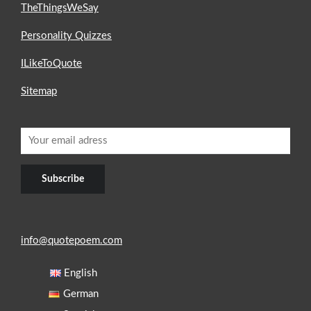
TheThingsWeSay
Personality Quizzes
ILikeToQuote
Sitemap
info@quotepoem.com
English
German