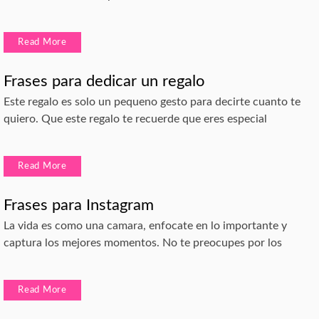
Read More
Frases para dedicar un regalo
Este regalo es solo un pequeno gesto para decirte cuanto te
quiero. Que este regalo te recuerde que eres especial
Read More
Frases para Instagram
La vida es como una camara, enfocate en lo importante y
captura los mejores momentos. No te preocupes por los
Read More