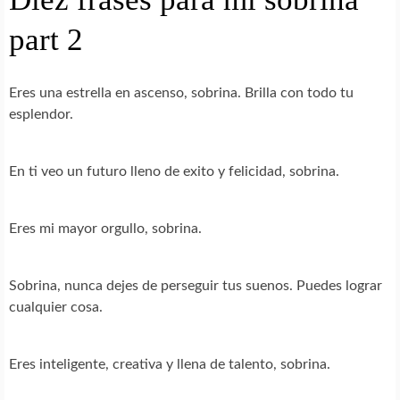
part 2
Eres una estrella en ascenso, sobrina. Brilla con todo tu
esplendor.
En ti veo un futuro lleno de exito y felicidad, sobrina.
Eres mi mayor orgullo, sobrina.
Sobrina, nunca dejes de perseguir tus suenos. Puedes lograr
cualquier cosa.
Eres inteligente, creativa y llena de talento, sobrina.