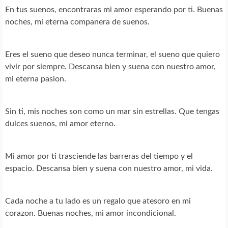
En tus suenos, encontraras mi amor esperando por ti. Buenas
noches, mi eterna companera de suenos.
Eres el sueno que deseo nunca terminar, el sueno que quiero
vivir por siempre. Descansa bien y suena con nuestro amor,
mi eterna pasion.
Sin ti, mis noches son como un mar sin estrellas. Que tengas
dulces suenos, mi amor eterno.
Mi amor por ti trasciende las barreras del tiempo y el
espacio. Descansa bien y suena con nuestro amor, mi vida.
Cada noche a tu lado es un regalo que atesoro en mi
corazon. Buenas noches, mi amor incondicional.