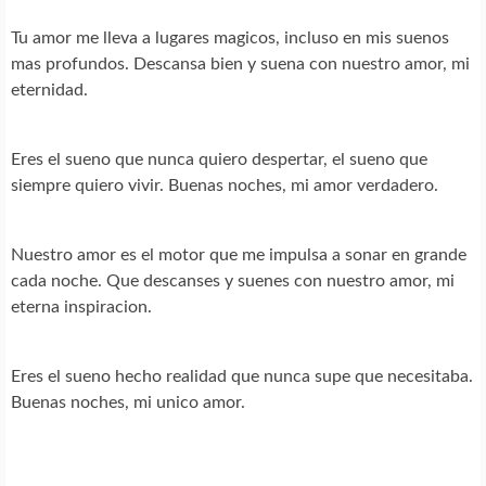
Tu amor me lleva a lugares magicos, incluso en mis suenos
mas profundos. Descansa bien y suena con nuestro amor, mi
eternidad.
Eres el sueno que nunca quiero despertar, el sueno que
siempre quiero vivir. Buenas noches, mi amor verdadero.
Nuestro amor es el motor que me impulsa a sonar en grande
cada noche. Que descanses y suenes con nuestro amor, mi
eterna inspiracion.
Eres el sueno hecho realidad que nunca supe que necesitaba.
Buenas noches, mi unico amor.