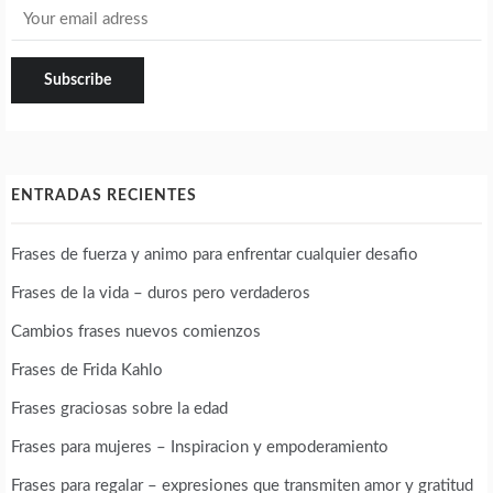
ENTRADAS RECIENTES
Frases de fuerza y animo para enfrentar cualquier desafio
Frases de la vida – duros pero verdaderos
Cambios frases nuevos comienzos
Frases de Frida Kahlo
Frases graciosas sobre la edad
Frases para mujeres – Inspiracion y empoderamiento
Frases para regalar – expresiones que transmiten amor y gratitud