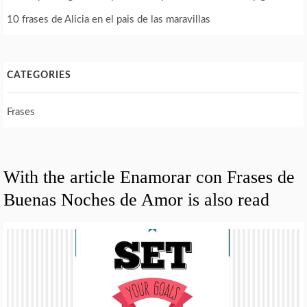
10 frases de Alicia en el pais de las maravillas
CATEGORIES
Frases
With the article Enamorar con Frases de
Buenas Noches de Amor is also read