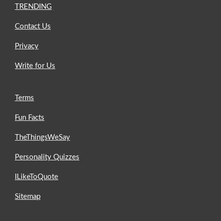
TRENDING
Contact Us
Privacy
Write for Us
Terms
Fun Facts
TheThingsWeSay
Personality Quizzes
ILikeToQuote
Sitemap