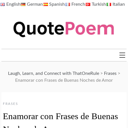
Skip
English
German
Spanish
French
Turkish
Italian
to
content
QuotePoem.com
Laugh, Learn, and Connect with ThatOneRule
>
Frases
>
Enamorar con Frases de Buenas Noches de Amor
FRASES
Enamorar con Frases de Buenas