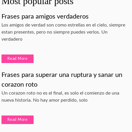
Most popular posts
Frases para amigos verdaderos
Los amigos de verdad son como estrellas en el cielo, siempre
estan presentes, pero no siempre puedes verlos. Un
verdadero
Read More
Frases para superar una ruptura y sanar un
corazon roto
Un corazon roto no es el final, es solo el comienzo de una
nueva historia. No hay amor perdido, solo
Read More