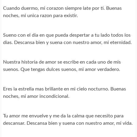
Cuando duermo, mi corazon siempre late por ti. Buenas
noches, mi unica razon para existir.
Sueno con el dia en que pueda despertar a tu lado todos los
dias. Descansa bien y suena con nuestro amor, mi eternidad.
Nuestra historia de amor se escribe en cada uno de mis
suenos. Que tengas dulces suenos, mi amor verdadero.
Eres la estrella mas brillante en mi cielo nocturno. Buenas
noches, mi amor incondicional.
Tu amor me envuelve y me da la calma que necesito para
descansar. Descansa bien y suena con nuestro amor, mi vida.