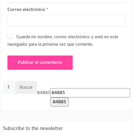
Correo electrónico
*
Guarda mi nombre, correo electrónico y web en este
navegador para la próxima vez que comente.
Buscar:
84885
Subscribe to the newsletter