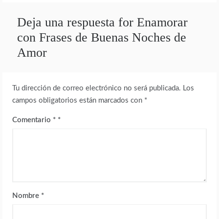
Deja una respuesta for Enamorar
con Frases de Buenas Noches de
Amor
Tu dirección de correo electrónico no será publicada.
Los
campos obligatorios están marcados con
*
Comentario
*
Nombre
*