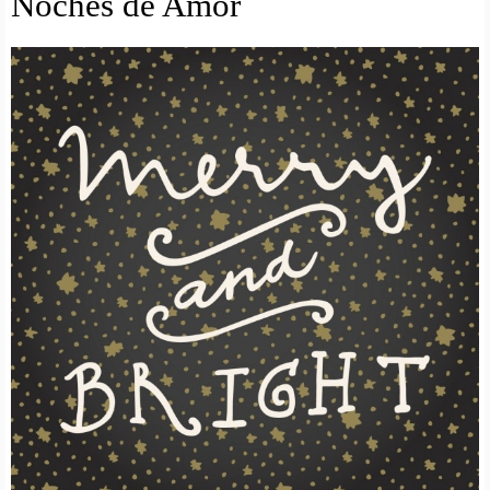
Noches de Amor