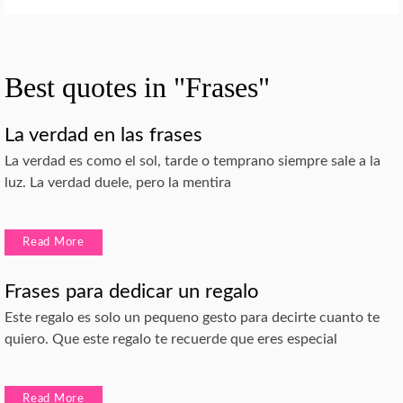
Best quotes in "Frases"
La verdad en las frases
La verdad es como el sol, tarde o temprano siempre sale a la
luz. La verdad duele, pero la mentira
Read More
Frases para dedicar un regalo
Este regalo es solo un pequeno gesto para decirte cuanto te
quiero. Que este regalo te recuerde que eres especial
Read More