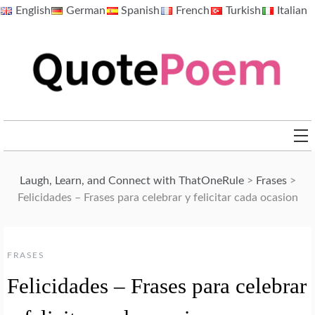
Skip
English
German
Spanish
French
Turkish
Italian
to
content
QuotePoem.com
Laugh, Learn, and Connect with ThatOneRule
>
Frases
>
Felicidades – Frases para celebrar y felicitar cada ocasion
FRASES
Felicidades – Frases para celebrar