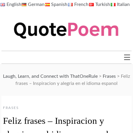
Skip
English
German
Spanish
French
Turkish
Italian
to
content
QuotePoem.com
Laugh, Learn, and Connect with ThatOneRule
>
Frases
>
Feliz
frases – Inspiracion y alegria en el idioma espanol
FRASES
Feliz frases – Inspiracion y