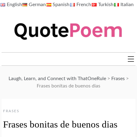
Skip
English
German
Spanish
French
Turkish
Italian
to
content
QuotePoem.com
Laugh, Learn, and Connect with ThatOneRule
>
Frases
>
Frases bonitas de buenos dias
FRASES
Frases bonitas de buenos dias