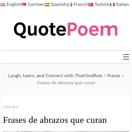
Skip
English
German
Spanish
French
Turkish
Italian
to
content
QuotePoem.com
Laugh, Learn, and Connect with ThatOneRule
>
Frases
>
Frases de abrazos que curan
FRASES
Frases de abrazos que curan