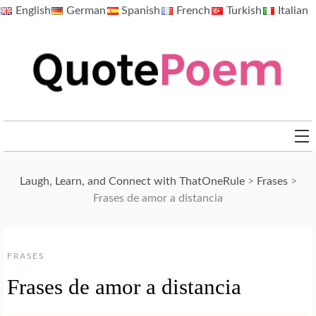
Skip
English
German
Spanish
French
Turkish
Italian
to
content
QuotePoem.com
Laugh, Learn, and Connect with ThatOneRule
>
Frases
>
Frases de amor a distancia
FRASES
Frases de amor a distancia