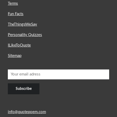
Terms
Fun Facts
TheThingsWeSay
Personality Quizzes
ILikeToQuote
Sitemap
info@quotepoem.com