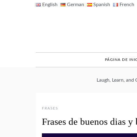
Skip
English
German
Spanish
French
to
content
PÁGINA DE INI
Laugh, Learn, and
FRASES
Frases de buenos dias y 