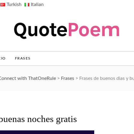
Turkish
Italian
QuotePoem.com
CIO
FRASES
 Connect with ThatOneRule
>
Frases
>
Frases de buenos dias y b
buenas noches gratis