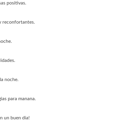
as positivas.
y reconfortantes.
noche.
lidades.
la noche.
gias para manana.
en un buen dia!