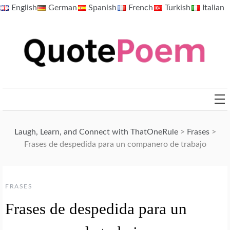
Skip
English
German
Spanish
French
Turkish
Italian
to
content
QuotePoem.com
Laugh, Learn, and Connect with ThatOneRule
>
Frases
>
Frases de despedida para un companero de trabajo
FRASES
Frases de despedida para un