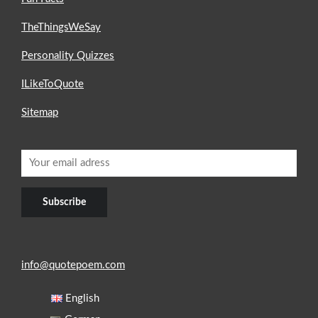
TheThingsWeSay
Personality Quizzes
ILikeToQuote
Sitemap
info@quotepoem.com
English