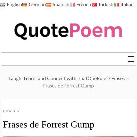
Skip
English
German
Spanish
French
Turkish
Italian
to
content
QuotePoem.com
Laugh, Learn, and Connect with ThatOneRule
>
Frases
>
Frases de Forrest Gump
FRASES
Frases de Forrest Gump