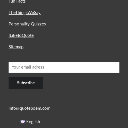
Fun Facts
TheThingsWeSay
Personality Quizzes
ILikeToQuote
Sitemap
info@quotepoem.com
English