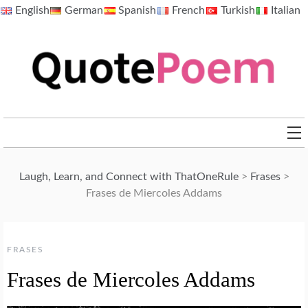
Skip
English
German
Spanish
French
Turkish
Italian
to
content
QuotePoem.com
Laugh, Learn, and Connect with ThatOneRule
>
Frases
>
Frases de Miercoles Addams
FRASES
Frases de Miercoles Addams