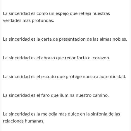
La sinceridad es como un espejo que refleja nuestras
verdades mas profundas.
La sinceridad es la carta de presentacion de las almas nobles.
La sinceridad es el abrazo que reconforta el corazon.
La sinceridad es el escudo que protege nuestra autenticidad.
La sinceridad es el faro que ilumina nuestro camino.
La sinceridad es la melodia mas dulce en la sinfonia de las
relaciones humanas.