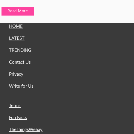
Read More
HOME
LATEST
TRENDING
Contact Us
Privacy
Write for Us
Terms
Fun Facts
TheThingsWeSay