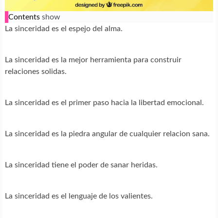
Contents
show
La sinceridad es el espejo del alma.
La sinceridad es la mejor herramienta para construir
relaciones solidas.
La sinceridad es el primer paso hacia la libertad emocional.
La sinceridad es la piedra angular de cualquier relacion sana.
La sinceridad tiene el poder de sanar heridas.
La sinceridad es el lenguaje de los valientes.