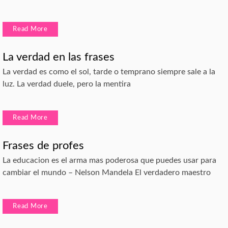
Read More
La verdad en las frases
La verdad es como el sol, tarde o temprano siempre sale a la
luz. La verdad duele, pero la mentira
Read More
Frases de profes
La educacion es el arma mas poderosa que puedes usar para
cambiar el mundo – Nelson Mandela El verdadero maestro
Read More