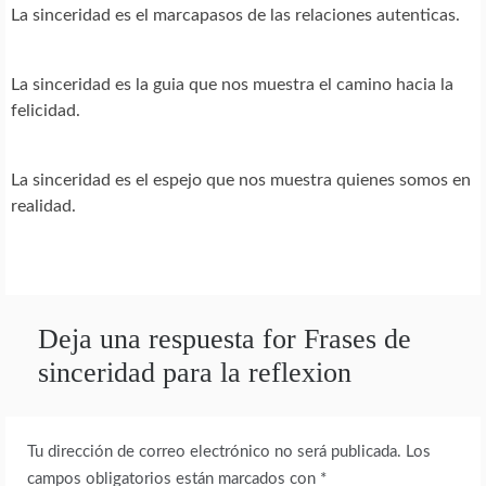
La sinceridad es el marcapasos de las relaciones autenticas.
La sinceridad es la guia que nos muestra el camino hacia la
felicidad.
La sinceridad es el espejo que nos muestra quienes somos en
realidad.
Deja una respuesta for Frases de
sinceridad para la reflexion
Tu dirección de correo electrónico no será publicada.
Los
campos obligatorios están marcados con
*