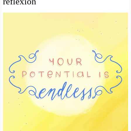
reflexion