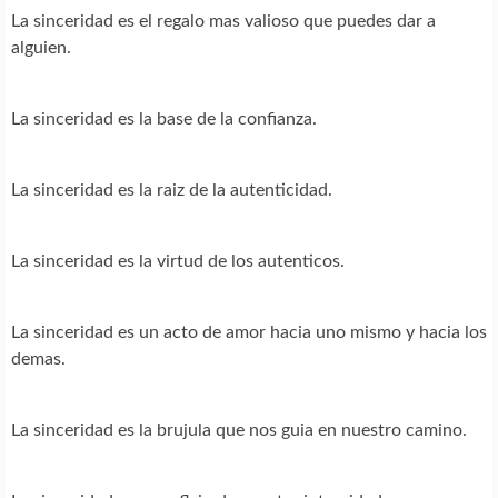
La sinceridad es el regalo mas valioso que puedes dar a
alguien.
La sinceridad es la base de la confianza.
La sinceridad es la raiz de la autenticidad.
La sinceridad es la virtud de los autenticos.
La sinceridad es un acto de amor hacia uno mismo y hacia los
demas.
La sinceridad es la brujula que nos guia en nuestro camino.