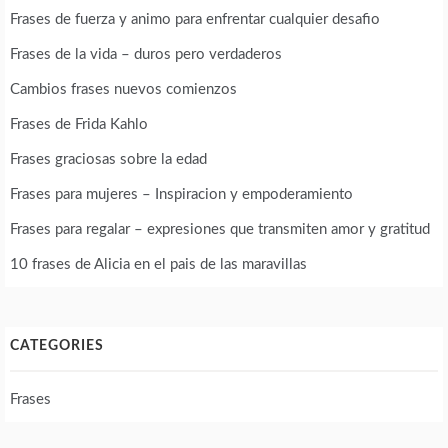
Frases de fuerza y animo para enfrentar cualquier desafio
Frases de la vida – duros pero verdaderos
Cambios frases nuevos comienzos
Frases de Frida Kahlo
Frases graciosas sobre la edad
Frases para mujeres – Inspiracion y empoderamiento
Frases para regalar – expresiones que transmiten amor y gratitud
10 frases de Alicia en el pais de las maravillas
CATEGORIES
Frases