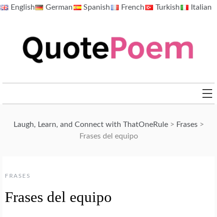
Skip
English
German
Spanish
French
Turkish
Italian
to
content
QuotePoem.com
Laugh, Learn, and Connect with ThatOneRule
>
Frases
>
Frases del equipo
FRASES
Frases del equipo