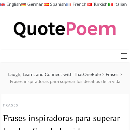
Skip
English
German
Spanish
French
Turkish
Italian
to
content
QuotePoem.com
Laugh, Learn, and Connect with ThatOneRule
>
Frases
>
Frases inspiradoras para superar los desafios de la vida
FRASES
Frases inspiradoras para superar