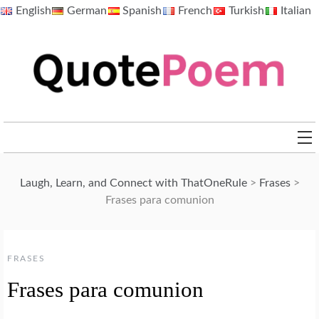
Skip
English
German
Spanish
French
Turkish
Italian
to
content
QuotePoem.com
Laugh, Learn, and Connect with ThatOneRule
>
Frases
>
Frases para comunion
FRASES
Frases para comunion