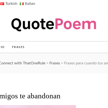
Turkish
Italian
QuotePoem.com
CIO
FRASES
 Connect with ThatOneRule
>
Frases
>
Frases para cuando tus a
amigos te abandonan