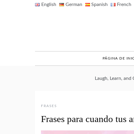
Skip
English
German
Spanish
French
to
content
PÁGINA DE INI
Laugh, Learn, and
FRASES
Frases para cuando tus 