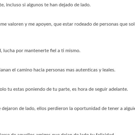
 incluso si algunos te han dejado de lado.
 me valoren y me apoyen, que estar rodeado de personas que so
 lucha por mantenerte fiel a ti mismo.
llanan el camino hacia personas mas autenticas y leales.
solo tu estas poniendo de tu parte, es hora de seguir adelante.
 dejaron de lado, ellos perdieron la oportunidad de tener a algui
jarse de aquellos amigos que dejan de lado tu felicidad.