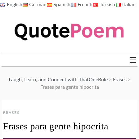
Skip
English
German
Spanish
French
Turkish
Italian
to
content
QuotePoem.com
Laugh, Learn, and Connect with ThatOneRule
>
Frases
>
Frases para gente hipocrita
FRASES
Frases para gente hipocrita