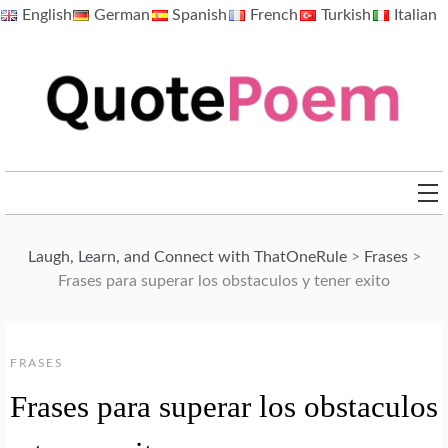
Skip
English
German
Spanish
French
Turkish
Italian
to
content
QuotePoem.com
Laugh, Learn, and Connect with ThatOneRule
>
Frases
>
Frases para superar los obstaculos y tener exito
FRASES
Frases para superar los obstaculos