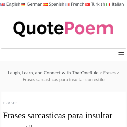
Skip
English
German
Spanish
French
Turkish
Italian
to
content
QuotePoem.com
Laugh, Learn, and Connect with ThatOneRule
>
Frases
>
Frases sarcasticas para insultar con estilo
FRASES
Frases sarcasticas para insultar