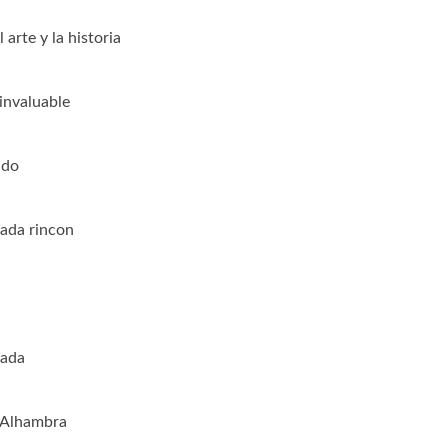
arte y la historia
invaluable
ado
cada rincon
nada
a Alhambra