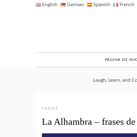
Skip
English
German
Spanish
French
to
content
PÁGINA DE INI
Laugh, Learn, and 
FRASES
La Alhambra – frases de