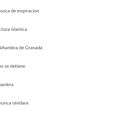
usca de inspiracion
ctura islamica
 Alhambra de Granada
po se detiene
lhambra
nunca olvidare