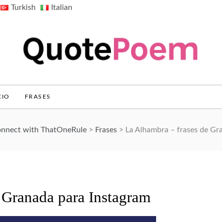
Turkish
Italian
QuotePoem.com
CIO
FRASES
Connect with ThatOneRule
>
Frases
>
La Alhambra – frases de Gr
 Granada para Instagram