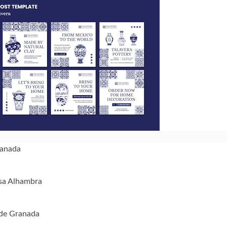
ranada
osa Alhambra
 de Granada