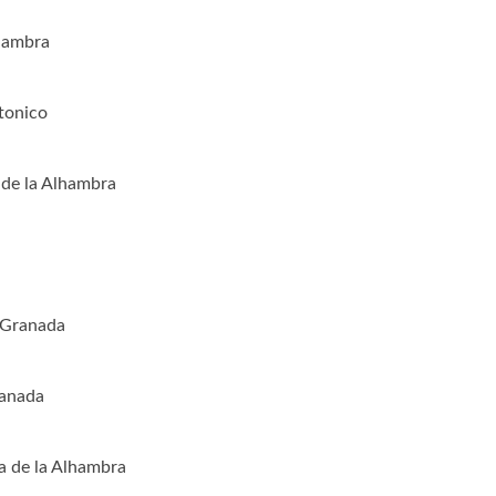
lhambra
tonico
 de la Alhambra
 Granada
ranada
ia de la Alhambra