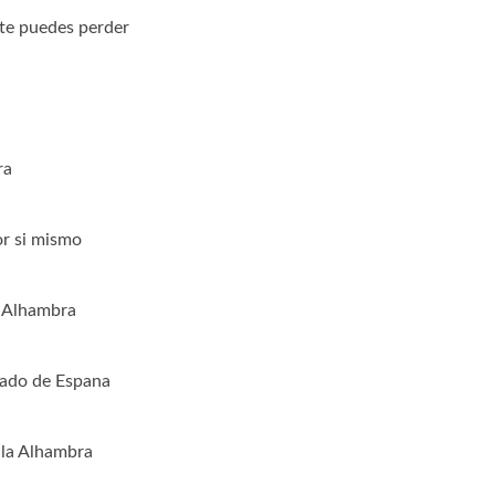
te puedes perder
ra
or si mismo
a Alhambra
sado de Espana
 la Alhambra