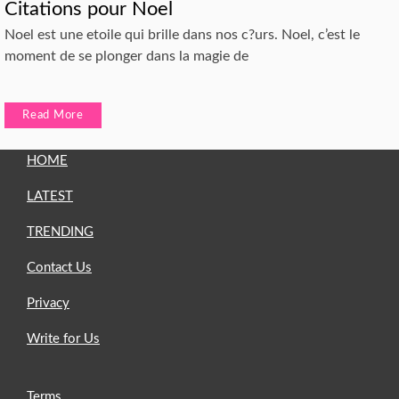
Citations pour Noel
Noel est une etoile qui brille dans nos c?urs. Noel, c’est le
moment de se plonger dans la magie de
Read More
HOME
LATEST
TRENDING
Contact Us
Privacy
Write for Us
Terms