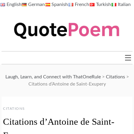
Skip
English
German
Spanish
French
Turkish
Italian
to
content
QuotePoem.com
Laugh, Learn, and Connect with ThatOneRule
>
Citations
>
Citations d’Antoine de Saint-Exupery
CITATIONS
Citations d’Antoine de Saint-