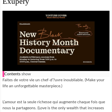
Exupery
Contents
show
Faites de votre vie un chef-d’?uvre inoubliable. (Make your
life an unforgettable masterpiece.)
L’amour est la seule richesse qui augmente chaque fois que
nous la partageons. (Love is the only wealth that increases