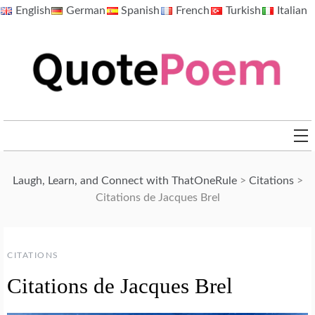
Skip
English
German
Spanish
French
Turkish
Italian
to
content
QuotePoem.com
Laugh, Learn, and Connect with ThatOneRule
>
Citations
>
Citations de Jacques Brel
CITATIONS
Citations de Jacques Brel