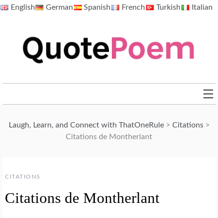
Skip
English
German
Spanish
French
Turkish
Italian
to
content
QuotePoem.com
Laugh, Learn, and Connect with ThatOneRule
>
Citations
>
Citations de Montherlant
CITATIONS
Citations de Montherlant