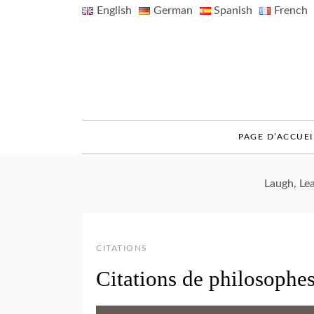
Skip
English
German
Spanish
French
to
content
PAGE D’ACCUEI
Laugh, Le
CITATIONS
Citations de philosophe