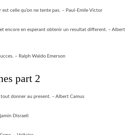
r est celle qu’on ne tente pas. – Paul-Emile Victor
 et encore en esperant obtenir un resultat different. – Albert
u succes. – Ralph Waldo Emerson
hes part 2
 a tout donner au present. – Albert Camus
njamin Disraeli
l’ame. – Voltaire