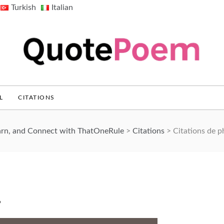
Turkish
Italian
QuotePoem.com
L
CITATIONS
arn, and Connect with ThatOneRule
>
Citations
>
Citations de p
s