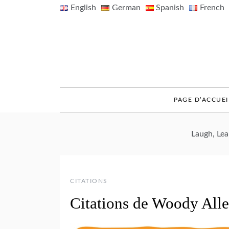
Skip
English
German
Spanish
French
to
content
PAGE D’ACCUEI
Laugh, Le
CITATIONS
Citations de Woody All