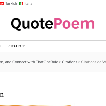
Turkish
Italian
QuotePoem.com
L
CITATIONS
arn, and Connect with ThatOneRule
>
Citations
>
Citations de W
en