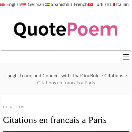
Skip
English
German
Spanish
French
Turkish
Italian
to
content
QuotePoem.com
Laugh, Learn, and Connect with ThatOneRule
>
Citations
>
Citations en francais a Paris
CITATIONS
Citations en francais a Paris