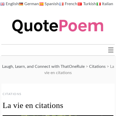
Skip
English
German
Spanish
French
Turkish
Italian
to
content
QuotePoem.com
Laugh, Learn, and Connect with ThatOneRule
>
Citations
>
La
vie en citations
CITATIONS
La vie en citations