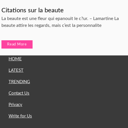
Citations sur la beaute
La beaute est une fleur qui epanouit le c?ur. – Lamartine La
beaute attire les regards, mais c’est la personnalite
Read More
HOME
LATEST
TRENDING
Contact Us
Privacy
Write for Us