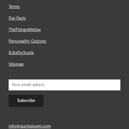
Terms
Fun Facts
TheThingsWeSay
Personality Quizzes
ILikeToQuote
Sitemap
info@quotepoem.com