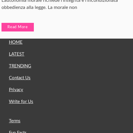
L’autonomia morale richiede l’integrità e l’incondizionata
obbedienza alla legge. La morale non
Read More
HOME
LATEST
TRENDING
Contact Us
Privacy
Write for Us
Terms
Fun Facts