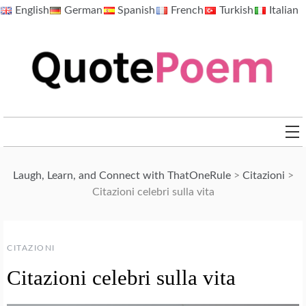
Skip
English
German
Spanish
French
Turkish
Italian
to
content
QuotePoem.com
Laugh, Learn, and Connect with ThatOneRule
>
Citazioni
>
Citazioni celebri sulla vita
CITAZIONI
Citazioni celebri sulla vita