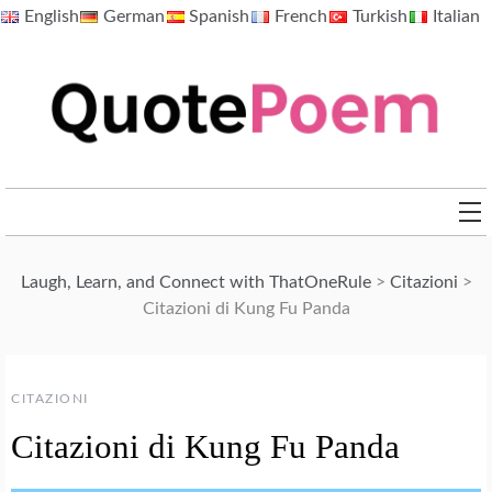
Skip
English
German
Spanish
French
Turkish
Italian
to
content
QuotePoem.com
Laugh, Learn, and Connect with ThatOneRule
>
Citazioni
>
Citazioni di Kung Fu Panda
CITAZIONI
Citazioni di Kung Fu Panda