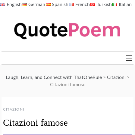
Skip
English
German
Spanish
French
Turkish
Italian
to
content
QuotePoem.com
Laugh, Learn, and Connect with ThatOneRule
>
Citazioni
>
Citazioni famose
CITAZIONI
Citazioni famose