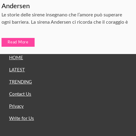
Andersen
Le storie delle sirene insegnano che l’amore può superare
ogni barriera. La sirena Andersen ci ricorda che il coraggio è
Read More
HOME
LATEST
TRENDING
Contact Us
Privacy
Write for Us