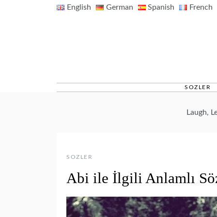
Skip
English
German
Spanish
French
to
content
SOZLER
Laugh, L
SOZLER
Abi ile İlgili Anlamlı Sö