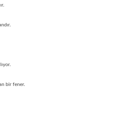
ır.
ndır.
lıyor.
n bir fener.