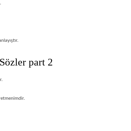
.
nlayıştır.
 Sözler part 2
r.
retmenimdir.