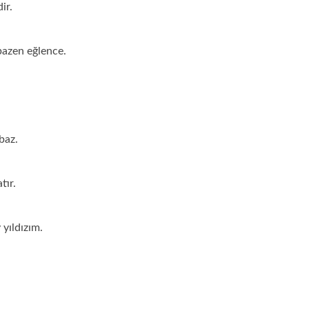
ir.
bazen eğlence.
baz.
tır.
yıldızım.