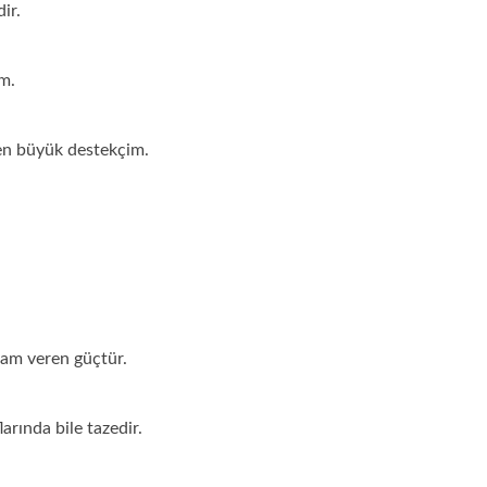
ir.
m.
en büyük destekçim.
ham veren güçtür.
arında bile tazedir.