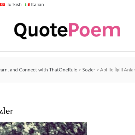
Turkish
Italian
QuotePoem.com
earn, and Connect with ThatOneRule
>
Sozler
>
Abi ile İlgili Anl
zler