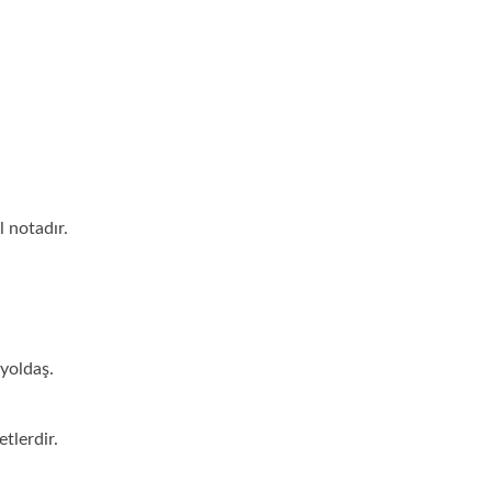
 notadır.
 yoldaş.
tlerdir.