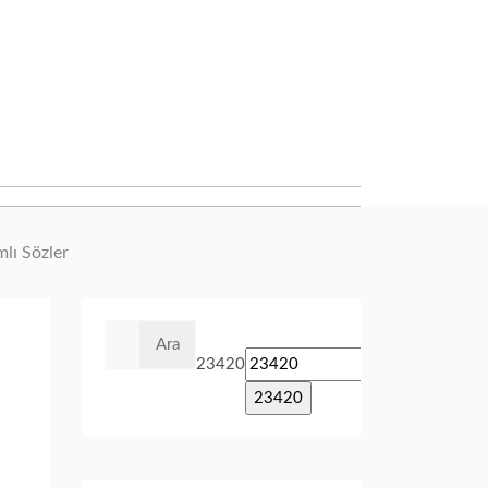
amlı Sözler
Arama:
23420