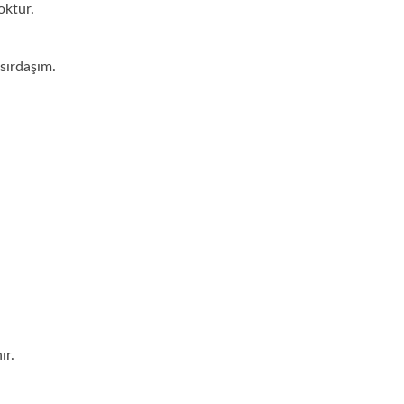
oktur.
 sırdaşım.
ır.