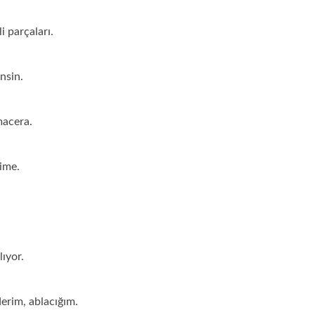
i parçaları.
nsin.
macera.
bime.
lıyor.
erim, ablacığım.