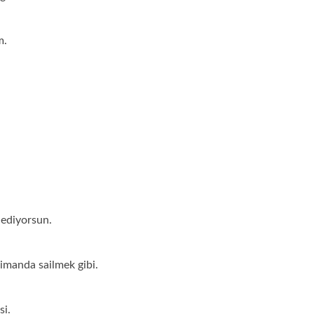
m.
 ediyorsun.
imanda sailmek gibi.
si.