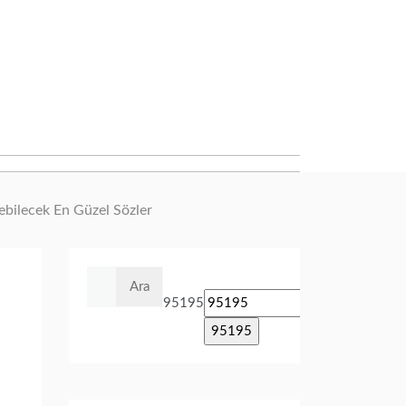
nebilecek En Güzel Sözler
Arama:
95195