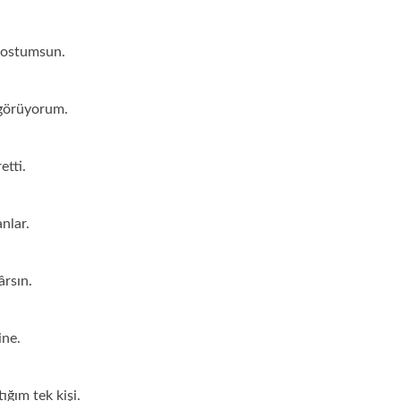
dostumsun.
 görüyorum.
etti.
nlar.
ârsın.
ine.
tığım tek kişi.