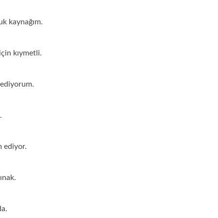
uk kaynağım.
çin kıymetli.
sediyorum.
.
 ediyor.
ınak.
da.