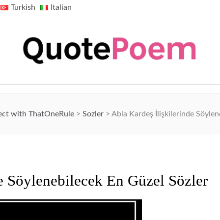
Turkish
Italian
QuotePoem.com
ect with ThatOneRule
>
Sozler
>
Abla Kardeş İlişkilerinde Söyle
de Söylenebilecek En Güzel Sözler