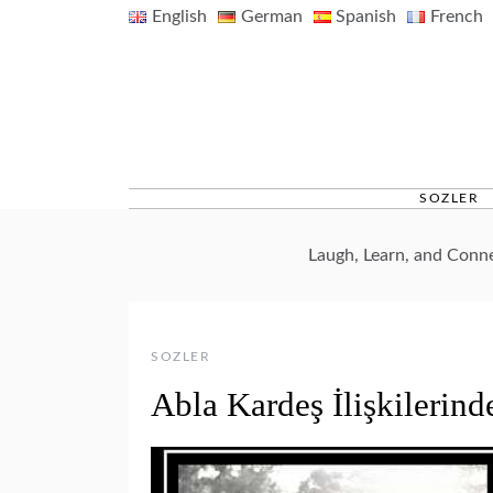
Skip
English
German
Spanish
French
to
content
SOZLER
Laugh, Learn, and Conn
SOZLER
Abla Kardeş İlişkilerin