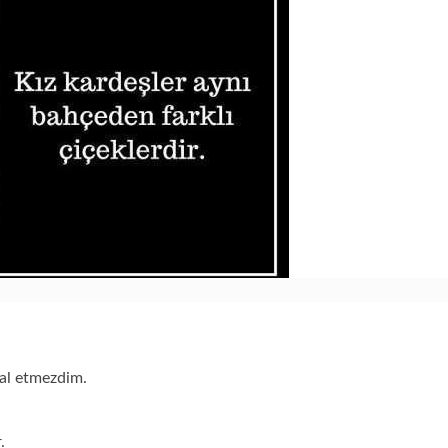
yal etmezdim.
.