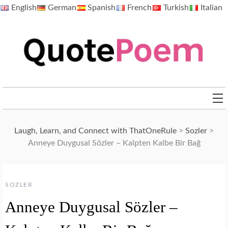
Skip
English
German
Spanish
French
Turkish
Italian
to
content
QuotePoem.com
Laugh, Learn, and Connect with ThatOneRule
>
Sozler
>
Anneye Duygusal Sözler – Kalpten Kalbe Bir Bağ
SOZLER
Anneye Duygusal Sözler –