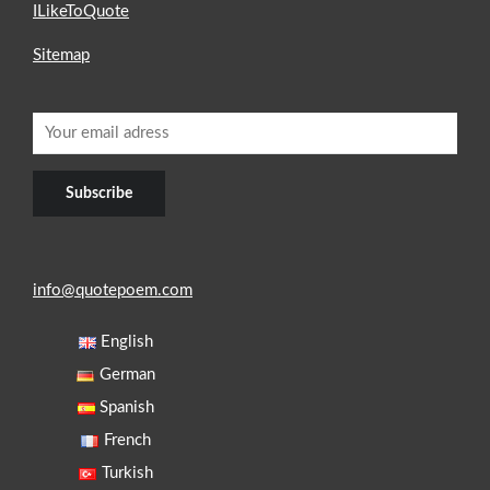
ILikeToQuote
Sitemap
info@quotepoem.com
English
German
Spanish
French
Turkish