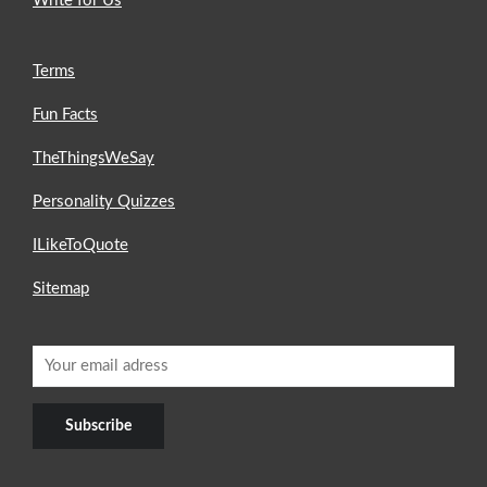
Write for Us
Terms
Fun Facts
TheThingsWeSay
Personality Quizzes
ILikeToQuote
Sitemap