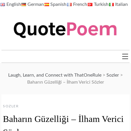
Skip
English
German
Spanish
French
Turkish
Italian
to
content
QuotePoem.com
Laugh, Learn, and Connect with ThatOneRule
>
Sozler
>
Baharın Güzelliği – İlham Verici Sözler
SOZLER
Baharın Güzelliği – İlham Verici