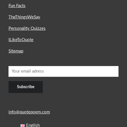
Fun Facts
TheThingsWeSay
Personality Quizzes
ILikeToQuote
Sitemap
info@quotepoem.com
English