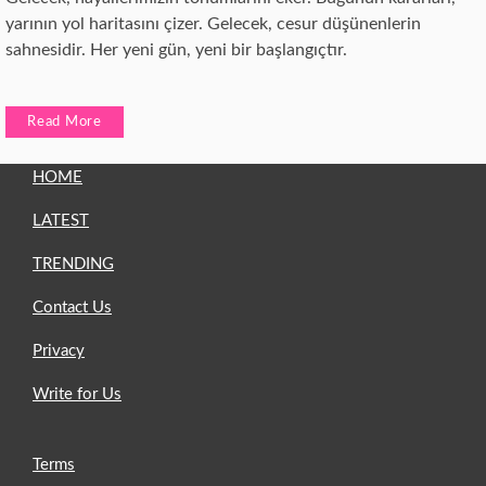
yarının yol haritasını çizer. Gelecek, cesur düşünenlerin
sahnesidir. Her yeni gün, yeni bir başlangıçtır.
Read More
HOME
LATEST
TRENDING
Contact Us
Privacy
Write for Us
Terms