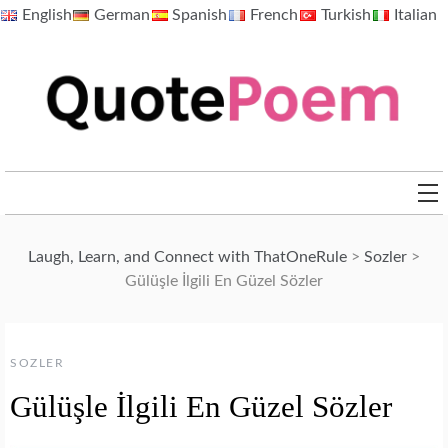
Skip
English
German
Spanish
French
Turkish
Italian
to
content
QuotePoem.com
Laugh, Learn, and Connect with ThatOneRule
>
Sozler
>
Gülüşle İlgili En Güzel Sözler
SOZLER
Gülüşle İlgili En Güzel Sözler