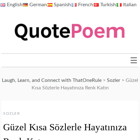
Skip
English
German
Spanish
French
Turkish
Italian
to
content
QuotePoem.com
Laugh, Learn, and Connect with ThatOneRule
>
Sozler
>
Güzel
Kısa Sözlerle Hayatınıza Renk Katın
SOZLER
Güzel Kısa Sözlerle Hayatınıza