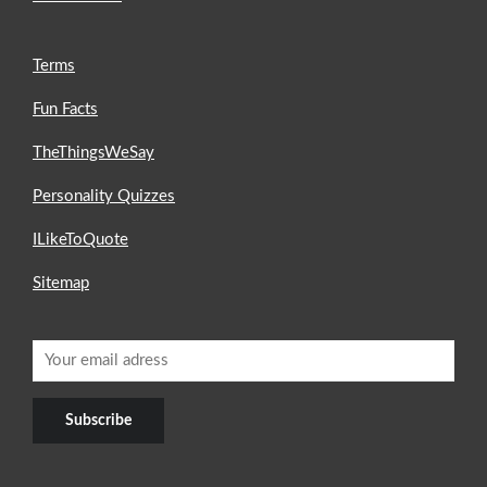
Terms
Fun Facts
TheThingsWeSay
Personality Quizzes
ILikeToQuote
Sitemap