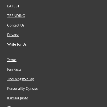
LATEST
TRENDING
Contact Us
Privacy
Write for Us
Terms
Fun Facts
TheThingsWeSay
Personality Quizzes
ILikeToQuote