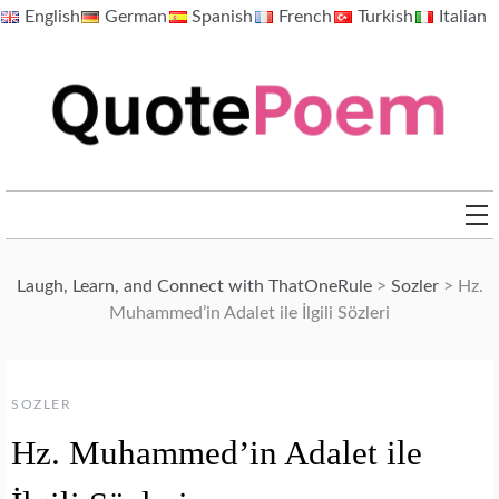
Skip
English
German
Spanish
French
Turkish
Italian
to
content
QuotePoem.com
Laugh, Learn, and Connect with ThatOneRule
>
Sozler
>
Hz.
Muhammed’in Adalet ile İlgili Sözleri
SOZLER
Hz. Muhammed’in Adalet ile