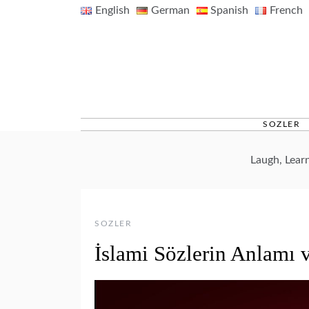
Skip
English
German
Spanish
French
to
content
SOZLER
Laugh, Lear
SOZLER
İslami Sözlerin Anlamı