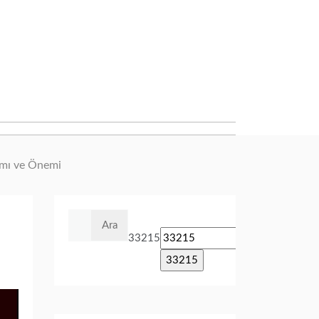
amı ve Önemi
Arama:
33215