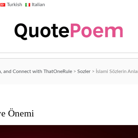
Turkish
Italian
QuotePoem.com
n, and Connect with ThatOneRule
>
Sozler
>
İslami Sözlerin Anl
 ve Önemi